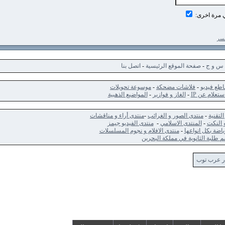
اخرى:
ج
-
صفحة الموقع الرئيسية
-
اتصل بنا
ديو
-
فلاشات مضحكة
-
موسوعة تحويلات
 عن IP
-
الغاز و فوازير
-
المواضيع الذهبية
-
منتدى الصور و الغرائب
-
منتدى أراء و مناقشات
ت
-
المنتدى الاسلامي
-
منتدى الفيديو جيمز
كل انواعها
-
منتدى الافلام و نجوم المسلسلات
الثانوية في مملكة البحرين
 توب