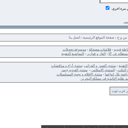
اخرى:
ج
-
صفحة الموقع الرئيسية
-
اتصل بنا
ديو
-
فلاشات مضحكة
-
موسوعة تحويلات
 عن IP
-
الغاز و فوازير
-
المواضيع الذهبية
-
منتدى الصور و الغرائب
-
منتدى أراء و مناقشات
ت
-
المنتدى الاسلامي
-
منتدى الفيديو جيمز
كل انواعها
-
منتدى الافلام و نجوم المسلسلات
الثانوية في مملكة البحرين
 توب