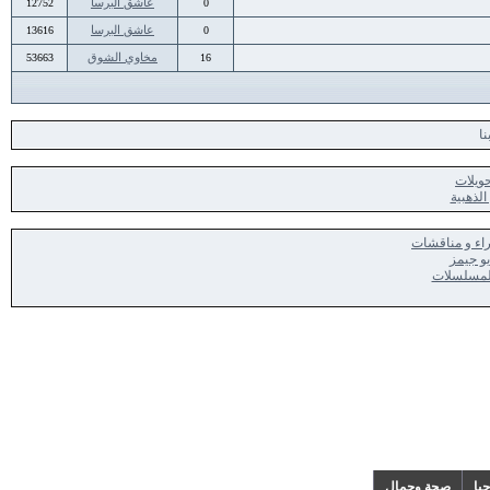
عاشق البرسا
12752
0
عاشق البرسا
13616
0
مخاوي الشوق
53663
16
نا
ويلات
الذهبية
راء و مناقشات
يو جيمز
 المسلسلات
جيا
صحة وجمال