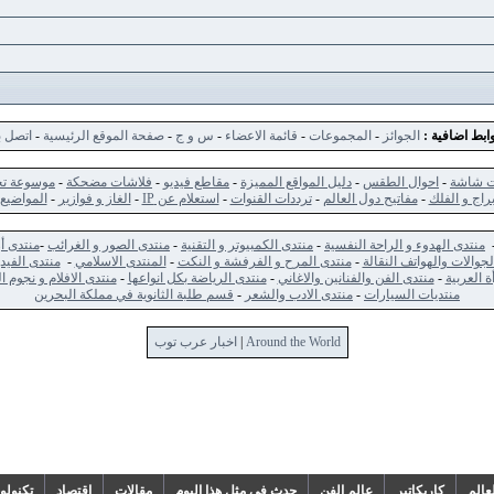
ابط اضافية :
الجوائز
-
المجموعات
-
قائمة الاعضاء
-
س و ج
-
صفحة الموقع الرئيسية
-
اتصل ب
ت شاشة
-
احوال الطقس
-
دليل المواقع المميزة
-
مقاطع فيديو
-
فلاشات مضحكة
-
موسوعة تح
براج و الفلك
-
مفاتيح دول العالم
-
ترددات القنوات
-
استعلام عن IP
-
الغاز و فوازير
-
المواضيع 
منتدى الهدوء و الراحة النفسية
-
منتدى الكمبيوتر و التقنية
-
منتدى الصور و الغرائب
-
منتدى أ
لجوالات والهواتف النقالة
-
منتدى المرح و الفرفشة و النكت
-
المنتدى الاسلامي
-
منتدى الفيد
ة العربية
-
منتدى الفن والفنانين والاغاني
-
منتدى الرياضة بكل انواعها
-
منتدى الافلام و نجوم
منتديات السيارات
-
منتدى الادب والشعر
-
قسم طلبة الثانوية في مملكة البحرين
Around the World
|
اخبار عرب توب
عالم
كاريكاتير
عالم الفن
حدث في مثل هذا اليوم
مقالات
اقتصاد
تكنولو