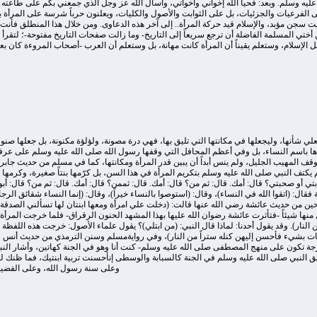
ليه وسلم. وبعد: فحيا الله إخواني وأخواتي، وأسأل الله عز وجل الذي جمعني بكم على طاعته أن ي
 على الفرعيات والجزئيات، بل على الثوابت والأصول والكليات، ويعلنون حرباً شرسة على المرأة 
ت سجن مؤبد، والإسلام قيد حركة المرأة.. إلى آخر هذه الدعاوى. ومن خلال هذا المنطلق فأنت ترى
تي المسلمة الفاضلة أن ترجع سريعاً إلى التاريخ- وما زالت صفحات التاريخ مفتوحة-؛ لتقرأ سريعا
لام، وستعلم يقيناً أن المرأة كانت مهانة، بل وستعلم أن العرب -أصحاب المروءة كان بعضهم يقتلها وي
علي شأنها، وليجعلها في مكانتها التي تليق بها، فهي درة مصونة، ولؤلؤة مكنونة، بل جعلها صنو
باسم النساء، بل وفي أعظم المحافل التي وقفها رسول الله صلى الله عليه وسلم على عرفات ف
ف المهيب الجليل، ولم ينس أبداً أن يبين قدر المرأة ومكانتها، كما في مسلم من حديث جابر ب
م يكتف النبي صلى الله عليه وسلم بتكريم المرأة في هذا السن، بل كرّمها بنتاً صغيرة، وكرمها 
 أو صحبتي؟ قال: أمك. قال: ثم من؟ قال: أمك. قال: ثممن؟ قال: أمك. قال: ثم من؟ قال: أبو
زوجة فقال: (اتقوا الله في النساء)، وقال: (استوصوا بالنساء خيراً)، وقال: (إنما النساء شقائق 
حين من حديث عائشة رضي الله عنها قالت: (دخلت علي امرأة ومعها ابنتان لها تسألني الصدقة، فل
ل منها شيئاً -فتأثرت عائشة رضوان الله عليها بهذا المشهد الحنون الرقراق- فلما خرجت المرأة
لنار). وقد يقول أحدنا: لماذا قال النبي: (من ابتلي)؟ يقول علماء الأصول: خرجت هذه اللفظة ا
بنات بشيء فأحسن إليهن كنله ستراً من النار)، وفي روايةمسلم وسنن الترمذي من حديث أنس رضي
لدرجة تكون على منهج المصطفى صلى الله عليه وسلم- كنت أنا وهو في الجنة كهاتين، وأشار النب
يق النبي صلى الله عليه وسلم في الجنة كالسبابة والوسطى إنأحسنت تربية ابنتيك، فما ظنك لو رز
وعلى سنة رسول الله، وعلى الفضيلة 