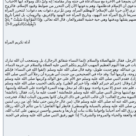
جمعنا في الآخرة مع سيدالدعاة في جنته ودار مقامته؛ إنه وليُّ ذلك ومولاه. أيها الأحباب!
بدعوى أن الإسلام قدظلمها، وهم يدعونها الآن إلى التحرر من ضوابط وقيود الإسلام، فالزوج
 الآن حرباً على الإسلام؛ لأنهظلم المرأة، ومن ثمَّ ترى دعوات بعد دعوات؛ لتتحرر المرأة
ً تاريخ المرأة عند اليهود، وتاريخ المرأة عند الهنود والإغريق، والرومان، بل لتقرأ تاريخ
دفنها وهي حية خشية الفقروالعار، قال الله تعالى: وَإِذَا الْمَوْءُودَةُ سُئِلَتْ * بِأَيِّ
ذَنْبٍقُتِلَتْ[التكوير:8-9].
أدلة تكريم المرأة
 الرجل، فقال عليهالصلاة والسلام: (إنما النساء شقائق الرجال)، بل وستعجب أن الله تبارك
ي هذا اليوم العظيم المهيب الكريم يتكلم النبي عليه الصلاة والسلام عن حرمة الدماء،
ن عبدالله -وهو حديث طويل- وفيه قال صلى الله عليه وسلم: (اتقوا الله في النساء؛ فإنكم
زوجة، وكرمها أماً؛ وقد جاء في الصحيحين من حديث أبي هريرة أن رجلاً أتى النبي صلى الله
ك)، فقدم النبي صلى الله عليه وسلم حق الأم على حق الوالد،وكرمها صلى الله عليه وسلم
الرجال)،وقال: (خيركم خيركم لأهله، وأنا خيركم لأهلي). ولم يكتف الحبيب صلى الله عليه وسلم
م تجد عندي إلا تمرة واحدة -ومع ذلك لم تبخل بهذه التمرة الواحدة على السائلة وابنتيها-
 مع ابنتيها ودخل النبي صلى الله عليه وسلم علىعائشة ! قصت عليه ما رأت، فقال: ياعائشة!
لنبوية مخرج الغالب؛ لأن غالب الناس في ذاك الزمان كانوا يعتبرون البنات ابتلاءً، فخرجت
 الله عنه أنه صلى الله عليه وسلم قال: (من عال جاريتين حتى تبلغا -أي: من ربى ابنتين
ي صلى الله عليه وسلم بالسبابة والوسطى). فانظر أيها الفاضل! يا من تتألم لأن الله رزقك
ق الله أحد أحبابنا وإخواننا بثلاث بنات أو بأربعأ و بخمس وأحسن تربيتهن على كتاب الله،
والعفة والحياء والمروءة والشرف؟! إذاً: فهو رفيق النبي صلى الله عليه وسلم في الجنة.