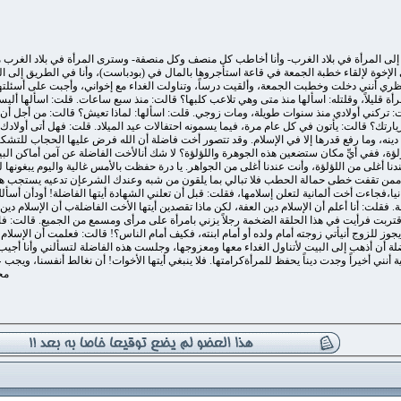
ر إلى المرأة في بلاد الغرب- وأنا أخاطب كل منصف وكل منصفة- وسترى المرأة في بلاد الغرب 
الإخوة لإلقاء خطبة الجمعة في قاعة استأجروها بالمال في (بودباست)، وأنا في الطريق إلى 
نظري أنني دخلت وخطبت الجمعة، وألقيت درساً، وتناولت الغداء مع إخواني، وأجبت على أسئ
أة قليلاً، وقلتله: اسألها منذ متى وهي تلاعب كلبها؟ قالت: منذ سبع ساعات. قلت: اسألها أ
تركني أولادي منذ سنوات طويلة، ومات زوجي. قلت: اسألها: لماذا تعيش؟ قالت: من أجل أن أل
 لزيارتك؟ قالت: يأتون في كل عام مرة، فيما يسمونه احتفالات عيد الميلاد. قلت: فهل أتى أولادك 
دينه، وما رفع قدرها إلا في الإسلام. وقد تتصور أخت فاضلة أن الله فرض عليها الحجاب للتشكيك ف
لؤلؤة، ففي أيِّ مكان ستضعين هذه الجوهرة واللؤلؤة؟ لا شك أنالأخت الفاضلة عن آمن أماكن الب
ندنا أغلى من اللؤلؤة، وأنت عندنا أغلى من الجواهر. يا درة حفظت بالأمس غالية واليوم يبغونها
تها ممن تقفت خطى حمالة الحطب فلا تبالي بما يلقون من شبه وعندك الشرعإن تدعيه يستجب هما
جاءت أخت ألمانية لتعلن إسلامها، فقلت: قبل أن تعلني الشهادة أيتها الفاضلة! أودأن أسألك: م
فة. فقلت: أنا أعلم أن الإسلام دين العفة، لكن ماذا تقصدين أيتها الأخت الفاضلةب أن الإسلام دين 
بت فرأيت في هذا الحلقة الضخمة رجلاً يزني بامرأة على مرأى ومسمع من الجميع. قالت: فات
يجوز للزوج أنيأتي زوجته أمام ولده أو أمام ابنته، فكيف أمام الناس؟! قالت: فعلمت أن الإسلام 
ة أن أذهب إلى البيت لأتناول الغداء معها ومعزوجها، وجلست هذه الفاضلة لتسألني وأنا أجيب، 
نني أخيراً وجدت ديناً يحفظ للمرأةكرامتها. فلا ينبغي أيتها الأخوات! أن نغالط أنفسنا، ويجب ع
مح