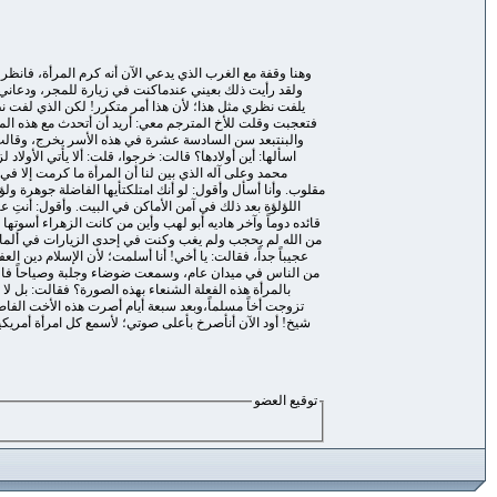
وهنا وقفة مع الغرب الذي يدعي الآن أنه كرم المرأة، فانظ
ولقد رأيت ذلك بعيني عندماكنت في زيارة للمجر، ودعاني 
يلفت نظري مثل هذا؛ لأن هذا أمر متكرر! لكن الذي لفت 
فتعجبت وقلت للأخ المترجم معي: أريد أن أتحدث مع هذه المر
والبنتبعد سن السادسة عشرة في هذه الأسر يخرج، وقالت: 
اسألها: أين أولادها؟ قالت: خرجوا، قلت: ألا يأتي الأولاد
محمد وعلى آله الذي بين لنا أن المرأة ما كرمت إلا في 
مقلوب. وأنا أسأل وأقول: لو أنك امتلكتأيها الفاضلة جوهرة و
اللؤلؤة بعد ذلك في آمن الأماكن في البيت. وأقول: أنتِ ع
قائده دوماً وآخر هاديه أبو لهب وأين من كانت الزهراء أسو
من الله لم يحجب ولم يغب وكنت في إحدى الزيارات في ألمانيا،ف
عجيباً جداً، فقالت: يا أخي! أنا أسلمت؛ لأن الإسلام دين الع
من الناس في ميدان عام، وسمعت ضوضاء وجلبة وصياحاً فاقتر
بالمرأة هذه الفعلة الشنعاء بهذه الصورة؟ فقالت: بل لا 
تزوجت أخاً مسلماً،وبعد سبعة أيام أصرت هذه الأخت الفاضل
شيخ! أود الآن أنأصرخ بأعلى صوتي؛ لأسمع كل امرأة أمريكية أ
توقيع العضو