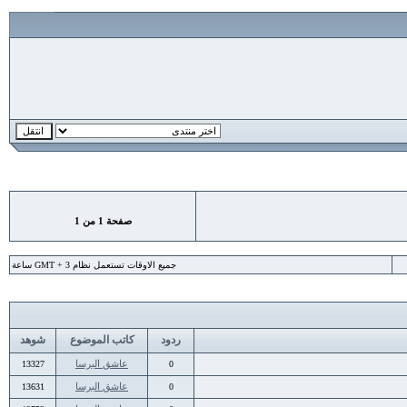
صفحة
1
من
1
جميع الاوقات تستعمل نظام GMT + 3 ساعة
ردود
كاتب الموضوع
شوهد
عاشق البرسا
13327
0
عاشق البرسا
13631
0