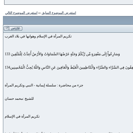
استعرض الموضوع السابق
::
استعرض الموضوع التالي
تكريم المرأة في الإسلام وهوانها في بلاد الغرب
وَسَارِعُواْ إِلَى مَغْفِرَةٍ مِّن رَّبِّكُمْ وَجَنَّةٍ عَرْضُهَا السَّمَاوَاتُ وَالأَرْضُ أُعِدَّتْ لِلْمُتَّقِينَ 133
ُنفِقُونَ فِي السَّرَّاء وَالضَّرَّاء وَالْكَاظِمِينَ الْغَيْظَ وَالْعَافِينَ عَنِ النَّاسِ وَاللّهُ يُحِبُّ الْمُحْسِنِين134
جزء من محاضرة : سلسلة إيمانية - النبي وتكريم المرأة
للشيخ :محمد حسان
تكريم المرأة في الإسلام