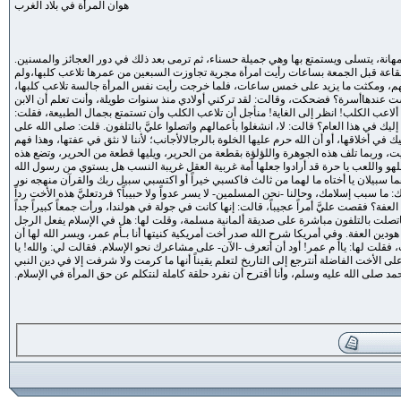
هوان المرأة في بلاد الغرب
مهانة، يتسلى ويستمتع بها وهي جميلة حسناء، ثم ترمى بعد ذلك في دور العجائز والمسنين.
القاعة قبل الجمعة بساعات رأيت امرأة مجرية تجاوزت السبعين من عمرها تلاعب كلبها،ولم
لتهم، ومكثت ما يزيد على خمس ساعات، فلما خرجت رأيت نفس المرأة جالسة تلاعب كلبها،
ليست عندهاأسرة؟ فضحكت، وقالت: لقد تركني أولادي منذ سنوات طويلة، وأنت تعلم أن الابن
اعب الكلب! انظر إلى الغاية! منأجل أن تلاعب الكلب وأن تستمتع بجمال الطبيعة، فقلت:
إليك في هذا العام؟ قالت: لا، انشغلوا بأعمالهم واتصلوا عليَّ بالتلفون. قلت: صلى الله على
ي أخلاقها، أو أن الله حرم عليها الخلوة بالرجالالأجانب؛ لأننا لا نثق في عفتها، وهذا فهم
يت، وربما تلف هذه الجوهرة واللؤلؤة بقطعة من الحرير، ويليها قطعة من الحرير، وتضع هذه
 للهو واللعب يا حرة قد أرادوا جعلها أمة غربية العقل غريبة النسب هل يستوي من رسول الله
 سبيلان يا أختاه ما لهما من ثالث فاكسبي خيراً أو اكتسبي سبيل ربك والقرآن منهجه نور
ا سبب إسلامك، وحالنا -نحن المسلمين- لا يسر عدواً ولا حبيباً؟ فردتعليَّ هذه الأخت رداً
العفة؟ فقصت عليَّ أمراً عجيباً، قالت: إنها كانت في جولة في هولندا، ورأت جمعاً كبيراً جداً
صلت بالتلفون مباشرة على صديقة ألمانية مسلمة، وقلت لها: هل في الإسلام يفعل الرجل
هودين العفة. وفي أمريكا شرح الله صدر أخت أمريكية كنيتها أنا بـأم عمر، ويسر الله لها أن
فقلت لها: ياأ م عمر! أود أن أتعرف -الآن- على مشاعرك نحو الإسلام. فقالت لي: والله! يا
لى الأخت الفاضلة أنترجع إلى التاريخ لتعلم يقيناً أنها ما كرمت ولا شرفت إلا في دين النبي
مد صلى الله عليه وسلم، وأنا أقترح أن نفرد حلقة كاملة لنتكلم عن حق المرأة في الإسلام.