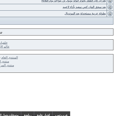
بعد أن كان الشك يحوم حوله بويول لن يتواجد يوم الثلاثاء
بعد سحق المان كيني سعيد بأداء لاعبيه
بطولة عربية مستحدثة بعد المونديال
رو
خلفيا
عالم الا
المنتدى العام
-
منتدى ا
منتدى المرأ
عرب توب
اخبار عامة
رياضة
منوعات حول ال