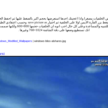
الخلفيات مصغرا واذا اعجبتك احدها استعرضها بحجم اكبر بالضغط عليها ثم احفظ ال
ط بزر الفأرة الايمن اولا على الخلفية ثم اختيار
save picture as
وحسب اعتقادي الطري
لتنبيه والمساعدة
وعلى كل حال احب انوه ان الخلفيات
انك تستطيع وضعها على دقة الشاشة 1024×768 وغيرها .
dows_Modified_Wallpapers
| windows-bliss-alshares.jpg
ext