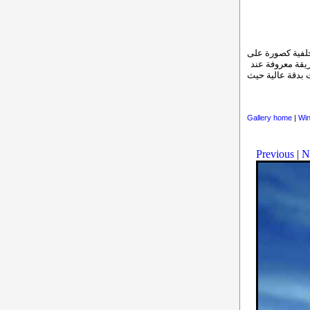
خلفية كصورة على
قة معروفة عند
 حجمها 800×600 ولكنها صممت بدقة عالية حيث
Gallery home
|
Win
Previous
|
N