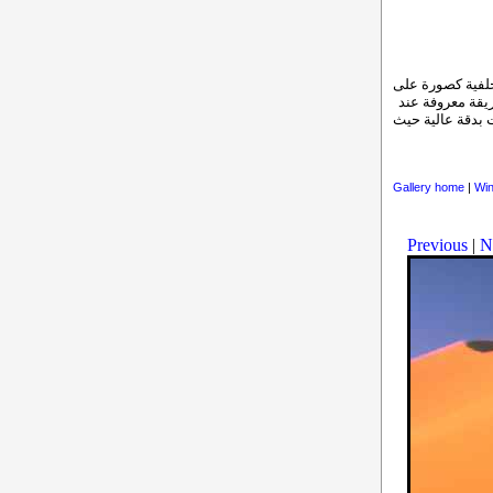
خلفية كصورة على
قة معروفة عند
 حجمها 800×600 ولكنها صممت بدقة عالية حيث
Gallery home
|
Win
Previous
|
N