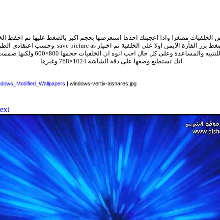
الخلفيات مصغرا واذا اعجبتك احدها استعرضها بحجم اكبر بالضغط عليها ثم احفظ ال
ط بزر الفأرة الايمن اولا على الخلفية ثم اختيار
save picture as
وحسب اعتقادي الطري
لتنبيه والمساعدة
وعلى كل حال احب انوه ان الخلفيات
انك تستطيع وضعها على دقة الشاشة 1024×768 وغيرها .
dows_Modified_Wallpapers
| windows-vertix-alshares.jpg
ext