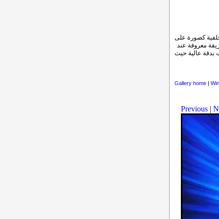
خلفية كصورة على
قة معروفة عند
 حجمها 800×600 ولكنها صممت بدقة عالية حيث
Gallery home
|
Win
Previous
|
N