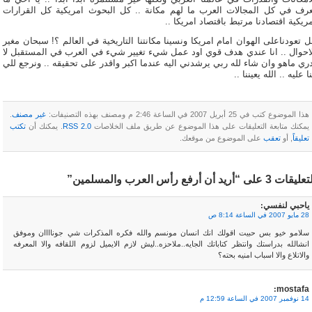
عرف في كل المجالات العرب ما لهم مكانة .. كل البحوث امريكية كل القرارات
ريكية اقتصادنا مرتبط باقتصاد امريكا ..
 تعودناعلى الهوان امام امريكا ونسينا مكانتنا التاريخية في العالم ؟! سبحان مغير
لاحوال .. انا عندي هدف قوي اود عمل شيء تغيير شيء في العرب في المستقبل لا
ري ماهو وان شاء لله ربي يرشدني اليه عندما اكبر واقدر على تحقيقه .. ونرجع للي
ا عليه .. الله يعيننا ..
هذا الموضوع كتب في 25 أبريل 2007 في الساعة 2:46 م ومصنف بهذه التصنيفات:
غير مصنف
.
يمكنك متابعة التعليقات على هذا الموضوع عن طريق ملف الخلاصات
RSS 2.0
. يمكنك أن
تكتب
تعليقاً
, أو
تعقب
على الموضوع من موقعك.
يقات 3 على “أريد أن أرفع رأس العرب والمسلمين”
ياحبي لنفسي
:
28 مايو 2007 في الساعة 8:14 ص
سلامو خيو بس حبيت اقولك انك انسان مونسم والله فكره المذكرات شي جوناااان وموفق
انشالله بدراستك وانتظر كتاباتك الجايه..ملاحزه..ليش لازم الايميل لزوم اللقافه والا المعرفه
والاتلاع والا اسباب امنيه بحته؟
mostafa
:
14 نوفمبر 2007 في الساعة 12:59 م