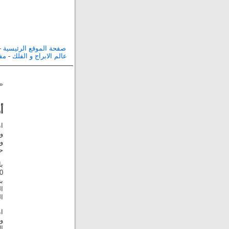
صفحة الموقع الرئيسية
-
عالم الابراج و الفلك
-
مفا
«
أ
ا
و
و
حي
با
ب
ا
ال
ان
و
ال