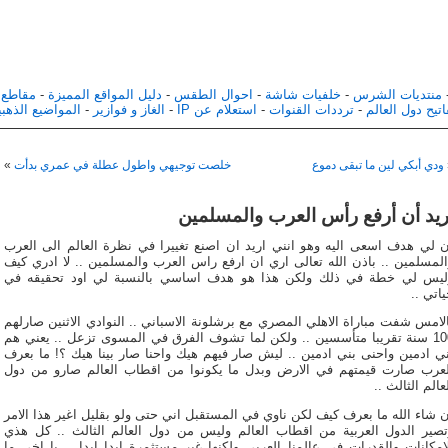
منتديات الشرس
-
خلفيات شاشة
-
احوال الطقس
-
دليل المواقع المميزة
-
مقاطع 
تيح دول العالم
-
ترددات القنوات
-
استعلام عن IP
-
الغاز و فوازير
-
المواضيع الذهبي
ودي أبكي لين ما تبقى دموع
خلصت توجيهي واطول عطلة في عمري بدأت
»
ريد أن أرفع رأس العرب والمسلمين
ن لي هدف اسعى اليه وهو انني اريد ان اصنع تغييرا في نظرة العالم الى العرب
المسلمين .. باذن الله تعالى اري ان ارفع راس العرب والمسلمين .. لا ادري كيف
ليس لي خطة في ذلك ولكن هذا هو هدف اساسي بالنسبة لي اود تحقيقه في
اتي ..
لامس شفت مباراة الاهلي المصري مع برشلونة الاسباني .. النوادي الاثنين صارلهم
100 سنة تقريبا متأسسين .. ولكن لما تشوف الفرق في المسوى تزعل .. يعني هم
ني ادمين واحنى بني ادمين .. ليش صار فيهم هيك واحنا صار بينا هيك ؟! ما بعرف
لعرب صارت قيمتهم في الارض وبدل ما يكونوا من اقطاب العالم صارو من دول
عالم الثالث ..
 شاء الله ما بعرف كيف لكن ناوي في المستقبل اني حتى ولو بقليل اغير هذا الامر
تصير الدول العربية من اقطاب العالم وليس من دول العالم الثالث .. كل هذي
امكانات والقدرات في عالمنا العربي ولكنها غير مستثمرة ابدا ابدا .. يا اخي ما