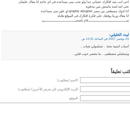
اخى انت بجد افكارك عجبانى جدا ولو تحب منى مساعدة فى اى حاجة انا معاك علشان
نحى امه لسه مامتش بس مدفونة
انا اخوك مصطفى من مصر graphic desginer لو عاوز منى مساعدة
انا معاك وربنا يوفقك على فكرة افكارك فى الموقع هايلة
ســــــــــــــــــــــــــــــــــــــــــــلام ياصحبــــــــــــــــــــــــــــــــــــى
ليث الخليلي
:
23 نوفمبر 2007 في الساعة 12:31 ص
اسباب امنبية بحتة .. تسلمولي شباب ..
وتسلملي مصطفى .. ما بتقصر حبيب قلبي ..
كتب تعليقاً
الاسم (مطلوب)
البريد الإلكتروني (لن يعرض للآخرين) (مطلوب)
الموقع