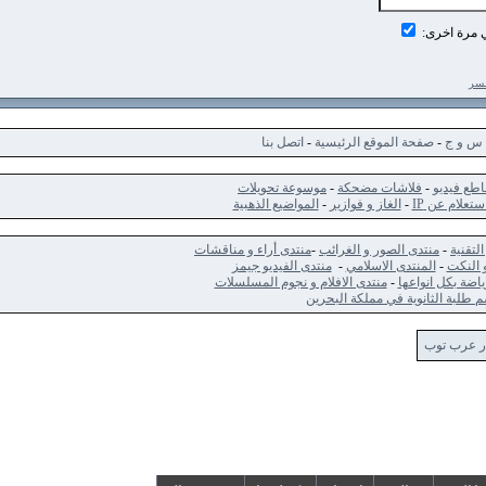
اخرى:
ج
-
صفحة الموقع الرئيسية
-
اتصل بنا
ديو
-
فلاشات مضحكة
-
موسوعة تحويلات
 عن IP
-
الغاز و فوازير
-
المواضيع الذهبية
-
منتدى الصور و الغرائب
-
منتدى أراء و مناقشات
ت
-
المنتدى الاسلامي
-
منتدى الفيديو جيمز
كل انواعها
-
منتدى الافلام و نجوم المسلسلات
الثانوية في مملكة البحرين
 توب