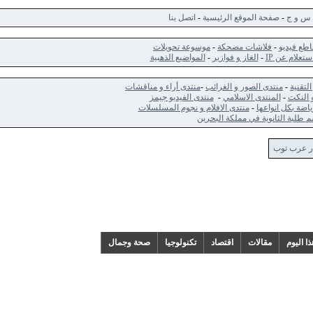
ج
-
صفحة الموقع الرئيسية
-
اتصل بنا
ديو
-
فلاشات مضحكة
-
موسوعة تحويلات
 عن IP
-
الغاز و فوازير
-
المواضيع الذهبية
-
منتدى الصور و الغرائب
-
منتدى أراء و مناقشات
ت
-
المنتدى الاسلامي
-
منتدى الفيديو جيمز
كل انواعها
-
منتدى الافلام و نجوم المسلسلات
الثانوية في مملكة البحرين
 توب
م
مقالات
اقتصاد
تكنولوجيا
صحة وجمال