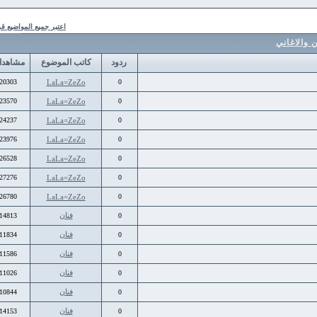
اعتبر جميع المواضيع قرأت
غاني
ردود
كاتب الموضوع
مشاهدات
20303
LaLa=ZeZo
0
23570
LaLa=ZeZo
0
24237
LaLa=ZeZo
0
23976
LaLa=ZeZo
0
26528
LaLa=ZeZo
0
27276
LaLa=ZeZo
0
26780
LaLa=ZeZo
0
فنان
14813
0
فنان
11834
0
فنان
11586
0
فنان
11026
0
فنان
10844
0
فنان
14153
0