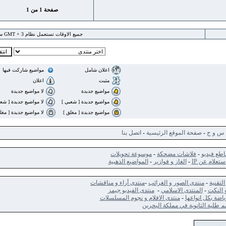
صفحة
1
من
1
جميع الاوقات تستعمل نظام GMT + 3 ساعة
اعلان شامل
مواضيع شاركت فيها
مثبت
اعلان
مواضيع جديدة
لا مواضيع جديدة
مواضيع جديدة [ شعبي ]
لا مواضيع جديدة [ شعبي ]
مواضيع جديدة [ مغلق ]
لا مواضيع جديدة [ مغلق ]
ج
-
صفحة الموقع الرئيسية
-
اتصل بنا
ديو
-
فلاشات مضحكة
-
موسوعة تحويلات
 عن IP
-
الغاز و فوازير
-
المواضيع الذهبية
-
منتدى الصور و الغرائب
-
منتدى أراء و مناقشات
ت
-
المنتدى الاسلامي
-
منتدى الفيديو جيمز
كل انواعها
-
منتدى الافلام و نجوم المسلسلات
الثانوية في مملكة البحرين