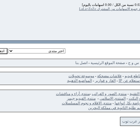
اسهامات من المشترك LaLa=ZeZo
ج
-
صفحة الموقع الرئيسية
-
اتصل بنا
ديو
-
فلاشات مضحكة
-
موسوعة تحويلات
 عن IP
-
الغاز و فوازير
-
المواضيع الذهبية
-
منتدى الصور و الغرائب
-
منتدى أراء و مناقشات
ت
-
المنتدى الاسلامي
-
منتدى الفيديو جيمز
كل انواعها
-
منتدى الافلام و نجوم المسلسلات
الثانوية في مملكة البحرين
 توب