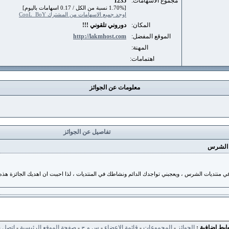
مجموع الاسهامات:
1235
[1.70% نسبة من الكل / 0.17 اسهامات باليوم]
اوجد جميع الاسهامات من المشترك CooL_BoY
المكان:
دوروني تلقوني !!!
الموقع المفضل:
http://lakmhost.com
المهنة:
اهتمامات:
معلومات عن الجوائز
تفاصيل عن الجوائز
ع الشرس
 في منتديات الشرس ، ويعجبني تواجدك الدائم ونشاطك في المنتديات ، لذا احببت ان اهديك الجائزة هذه
ابط اضافية :
الجوائز
-
المجموعات
-
قائمة الاعضاء
-
س و ج
-
صفحة الموقع الرئيسية
-
اتصل ب