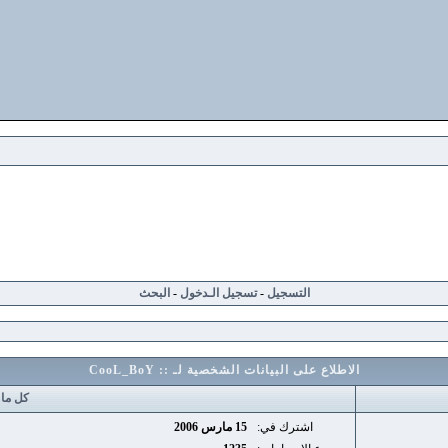
التسجيل
-
تسجيل الـدخول
-
البحث
الاطلاع على البيانات الشخصية لـ :: CooL_BoY
كل ما هنا
اشترك في:
15 مارس 2006