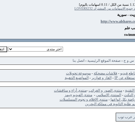
اسهامات من المشترك LOVERS232
سورية
http://www.alsh
ج
-
صفحة الموقع الرئيسية
-
اتصل بنا
ديو
-
فلاشات مضحكة
-
موسوعة تحويلات
 عن IP
-
الغاز و فوازير
-
المواضيع الذهبية
-
منتدى الصور و الغرائب
-
منتدى أراء و مناقشات
ت
-
المنتدى الاسلامي
-
منتدى الفيديو جيمز
كل انواعها
-
منتدى الافلام و نجوم المسلسلات
الثانوية في مملكة البحرين
 توب