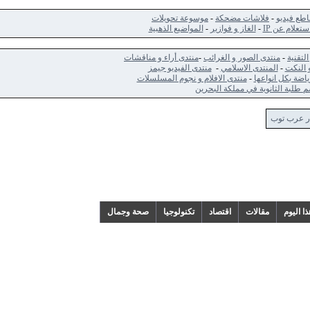
ديو
-
فلاشات مضحكة
-
موسوعة تحويلات
 عن IP
-
الغاز و فوازير
-
المواضيع الذهبية
-
منتدى الصور و الغرائب
-
منتدى أراء و مناقشات
ت
-
المنتدى الاسلامي
-
منتدى الفيديو جيمز
كل انواعها
-
منتدى الافلام و نجوم المسلسلات
الثانوية في مملكة البحرين
 توب
م
مقالات
اقتصاد
تكنولوجيا
صحة وجمال