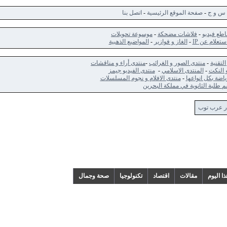
ج
-
صفحة الموقع الرئيسية
-
اتصل بنا
ديو
-
فلاشات مضحكة
-
موسوعة تحويلات
 عن IP
-
الغاز و فوازير
-
المواضيع الذهبية
-
منتدى الصور و الغرائب
-
منتدى أراء و مناقشات
ت
-
المنتدى الاسلامي
-
منتدى الفيديو جيمز
كل انواعها
-
منتدى الافلام و نجوم المسلسلات
الثانوية في مملكة البحرين
 توب
م
مقالات
اقتصاد
تكنولوجيا
صحة وجمال