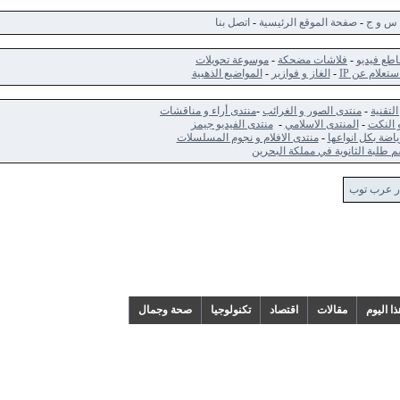
ج
-
صفحة الموقع الرئيسية
-
اتصل بنا
ديو
-
فلاشات مضحكة
-
موسوعة تحويلات
 عن IP
-
الغاز و فوازير
-
المواضيع الذهبية
-
منتدى الصور و الغرائب
-
منتدى أراء و مناقشات
ت
-
المنتدى الاسلامي
-
منتدى الفيديو جيمز
كل انواعها
-
منتدى الافلام و نجوم المسلسلات
الثانوية في مملكة البحرين
 توب
م
مقالات
اقتصاد
تكنولوجيا
صحة وجمال