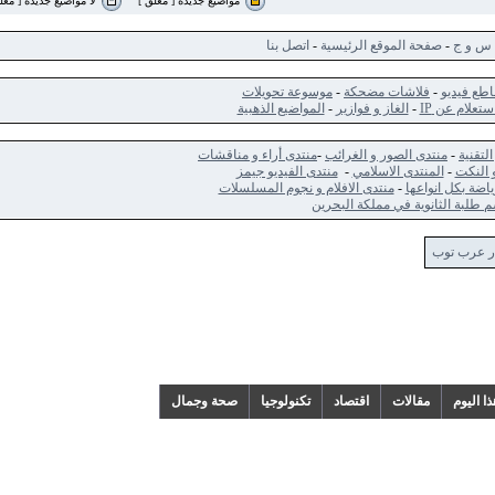
مواضيع جديدة [ مغلق ]
لا مواضيع جديدة [ مغلق ]
ج
-
صفحة الموقع الرئيسية
-
اتصل بنا
ديو
-
فلاشات مضحكة
-
موسوعة تحويلات
 عن IP
-
الغاز و فوازير
-
المواضيع الذهبية
-
منتدى الصور و الغرائب
-
منتدى أراء و مناقشات
ت
-
المنتدى الاسلامي
-
منتدى الفيديو جيمز
كل انواعها
-
منتدى الافلام و نجوم المسلسلات
الثانوية في مملكة البحرين
 توب
م
مقالات
اقتصاد
تكنولوجيا
صحة وجمال