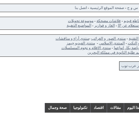
ج
-
صفحة الموقع الرئيسية
-
اتصل بنا
ديو
-
فلاشات مضحكة
-
موسوعة تحويلات
 عن IP
-
الغاز و فوازير
-
المواضيع الذهبية
-
منتدى الصور و الغرائب
-
منتدى أراء و مناقشات
ت
-
المنتدى الاسلامي
-
منتدى الفيديو جيمز
كل انواعها
-
منتدى الافلام و نجوم المسلسلات
الثانوية في مملكة البحرين
 توب
م
مقالات
اقتصاد
تكنولوجيا
صحة وجمال