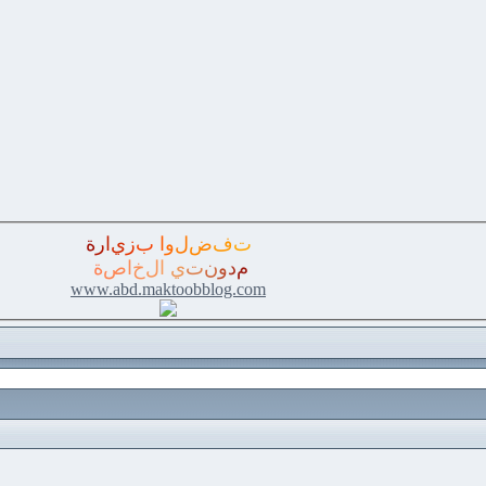
ت
ف
ض
ل
و
ا
ب
ز
ي
ا
ر
ة
م
د
و
ن
ت
ي
ا
ل
خ
ا
ص
ة
www.abd.maktoobblog.com