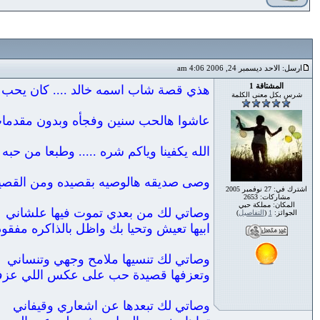
ارسل: الاحد ديسمبر 24, 2006 4:06 am
المشتاقة 1
هذي قصة شاب اسمه خالد .... كان يحب 
شرس بكل معنى الكلمة
عاشوا هالحب سنين وفجأه وبدون مقدما
الله يكفينا وياكم شره ..... وطبعا من حبه ل
وصى صديقه هالوصيه بقصيده ومن القص
اشترك في: 27 نوفمبر 2005
مشاركات: 2653
المكان: مملكة حبي
وصاتي لك من بعدي تموت فيها علشاني
الجوائز:
1
(
التفاصيل
)
ابيها تعيش وتحيا بك واظل بالذاكره مفقود
وصاتي لك تنسيها ملامح وجهي وتنساني
وتعزفها قصيدة حب على عكس اللي عزفت
وصاتي لك تبعدها عن اشعاري وقيفاني