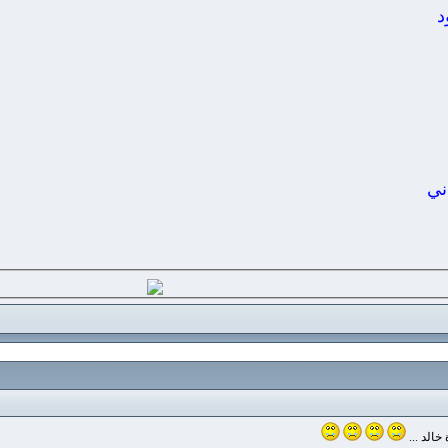
د
ني
خالد ...