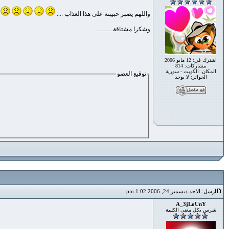
واللهم يصبر حبيبته على هذا العذاب ....
وشكرا مشتاقة ..........
اشترك في: 12 مايو 2006
مشاركات: 814
المكان: الكويت - سورية
توقيع العضو
الجوائز: لا يوجد
ارسل: الاحد ديسمبر 24, 2006 1:02 pm
A_3jLoUnY
شرس بكل معنى الكلمة