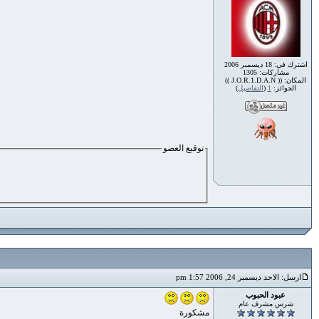
اشترك في: 18 ديسمبر 2006
مشاركات: 1305
المكان: (( J.O.R.1.D.A.N ))
الجوائز:
1
(
التفاصيل
)
توقيع العضو
ارسل: الاحد ديسمبر 24, 2006 1:57 pm
عبود الحبوب
شرس مشرف عام
مشكورة