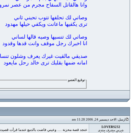
وانا هالقاتل السفاح مجرم من عصر نمرو
وصاتي لك تحلفها تتوب تحبني ثاني
ترى يكفيها ماعانت ويكفي حيلها مهدود
وصاتي لك تنسيها وصيه قالها لساني
انا اخبرك رجل موقف وانت قدها وقدود
صديقي مالقيت غيرك يعرف وشلون تنسا
امانه ضمها بقلبك ترى خالد رحل مايعود
توقيع العضو
ارسل: الاحد ديسمبر 24, 2006 11:28 am
LOVERS232
عنجد قصة محزنة ..... وعيني فاضت بالدمع عندما قرأت قصيدة 
شرس مشرف منتدى