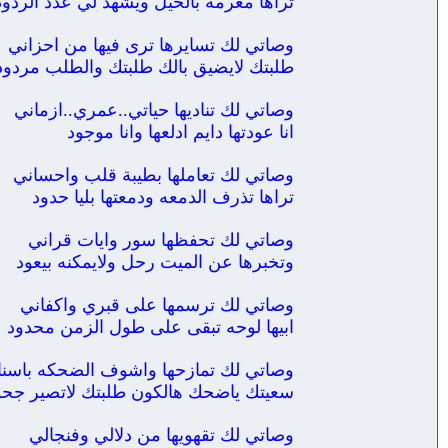
تراها مغرمه بالحيل ويشهد لي عدد الردود
وصاتي لك تسايرها ترى فيها من احزاني
طلبتك لايضيق بالك طلبتك والطلب مردود
وصاتي لك تناديها حياتي..عمري..ازماني
انا عودتها دايم ادلعها وانا موجود
وصاتي لك تعاملها بطيبة قلب واحساني
تراها تذرف الدمعه ودمعتها بليا حدود
وصاتي لك تحفظها سور وايات قراني
وتخبرها عن الميت رحل ولايمكنه بيعود
وصاتي لك ترسمها على قبري واكفاني
ابيها لوحه تبقى على طول الزمن محدود
وصاتي لك تمازحها واشوف الضحكه باسنا
سعيتك ياضحك هالكون طلبتك لاتصير جحو
وصاتي لك تقهويها من دلالي وفنجالي