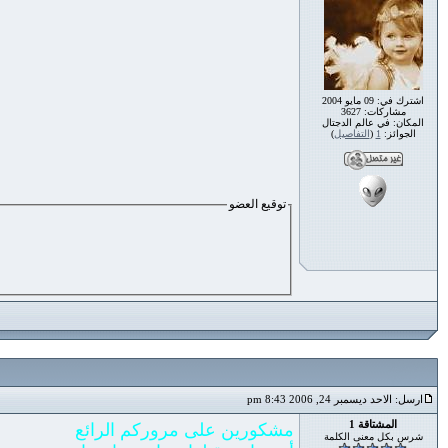
اشترك في: 09 مايو 2004
مشاركات: 3627
المكان: في عالم الدجتال
الجوائز:
1
(
التفاصيل
)
توقيع العضو
ارسل: الاحد ديسمبر 24, 2006 8:43 pm
المشتاقة 1
مشكورين على مروركم الرائع
شرس بكل معنى الكلمة