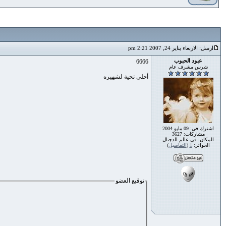
ارسل: الاربعاء يناير 24, 2007 2:21 pm
عبود الحبوب
6666
شرس مشرف عام
أحلى تحية لشهيره
اشترك في: 09 مايو 2004
مشاركات: 3627
المكان: في عالم الدجتال
الجوائز:
1
(
التفاصيل
)
توقيع العضو