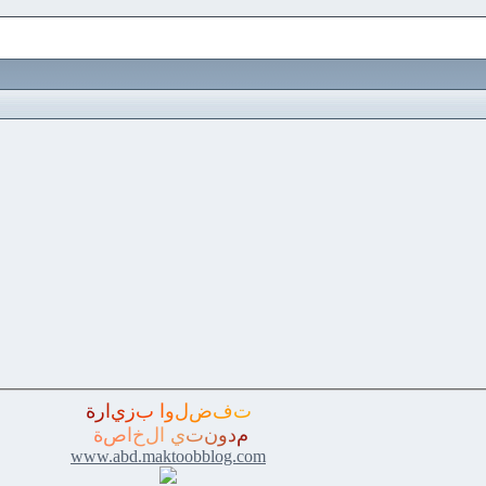
ت
ف
ض
ل
و
ا
ب
ز
ي
ا
ر
ة
م
د
و
ن
ت
ي
ا
ل
خ
ا
ص
ة
www.abd.maktoobblog.com