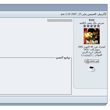
ارسل: الخميس يناير 25, 2007 2:20 pm
YOU
55555555555555555
شرس بكل معنى الكلمة
اشترك في: 06 اكتوبر 2005
مشاركات: 2435
المكان: اربد-الاردن
الجوائز:
1
(
التفاصيل
)
توقيع العضو