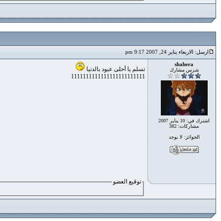
ارسل: الاربعاء يناير 24, 2007 9:17 pm
shahera
تسلم يا أحلى عبود بالدنيا
شرس مشارك
1111111111111111111111111
اشترك في: 10 يناير 2007
مشاركات: 382
الجوائز: لا يوجد
توقيع العضو