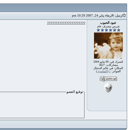
ارسل: الاربعاء يناير 24, 2007 10:29 pm
عبود الحبوب
2222222222222222222222
شرس مشرف عام
اشترك في: 09 مايو 2004
مشاركات: 3627
المكان: في عالم الدجتال
الجوائز:
1
(
التفاصيل
)
توقيع العضو