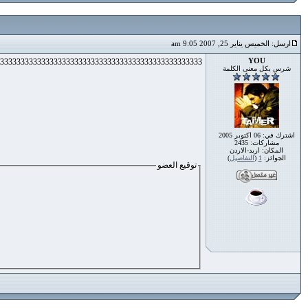
ارسل: الخميس يناير 25, 2007 9:05 am
YOU
3333333333333333333333333333333333333333333333333
شرس بكل معنى الكلمة
اشترك في: 06 اكتوبر 2005
مشاركات: 2435
المكان: اربد-الاردن
الجوائز:
1
(
التفاصيل
)
توقيع العضو