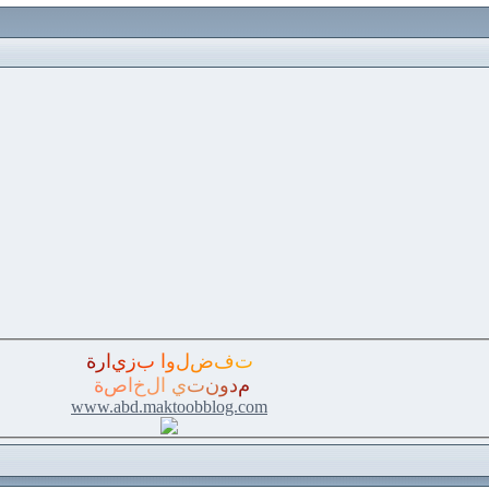
ت
ف
ض
ل
و
ا
ب
ز
ي
ا
ر
ة
م
د
و
ن
ت
ي
ا
ل
خ
ا
ص
ة
www.abd.maktoobblog.com