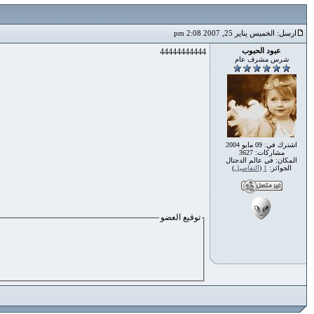
ارسل: الخميس يناير 25, 2007 2:08 pm
عبود الحبوب
44444444444
شرس مشرف عام
اشترك في: 09 مايو 2004
مشاركات: 3627
المكان: في عالم الدجتال
الجوائز:
1
(
التفاصيل
)
توقيع العضو