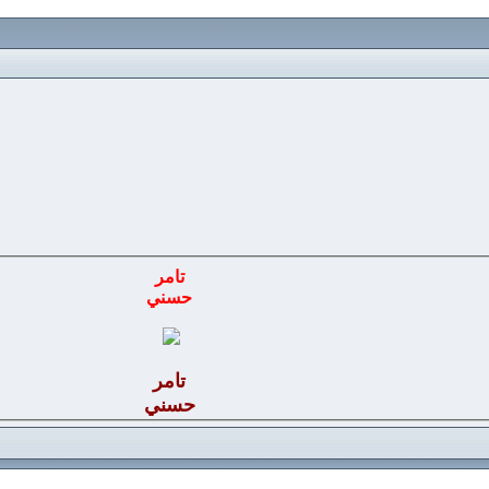
تامر
حسني
تامر
حسني