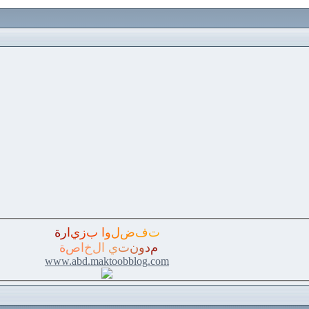
ت
ف
ض
ل
و
ا
ب
ز
ي
ا
ر
ة
م
د
و
ن
ت
ي
ا
ل
خ
ا
ص
ة
www.abd.maktoobblog.com