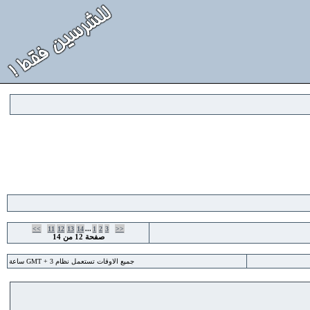
>>
11
12
13
14
...
1
2
3
<<
صفحة
12
من
14
جميع الاوقات تستعمل نظام GMT + 3 ساعة