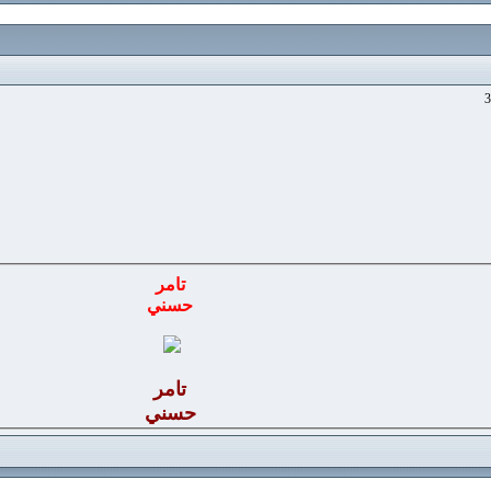
3
تامر
حسني
تامر
حسني