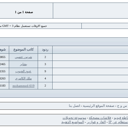
صفحة
1
من
1
جميع الاوقات تستعمل نظام GMT + 3 ساعة
ردود
كاتب الموضوع
شوهد
شرس عصبي
10855
2
بشاير
12465
3
عبود الحبوب
21355
9
ملك الكامري
16263
4
11183
mohammed-619
2
ج
-
صفحة الموقع الرئيسية
-
اتصل بنا
ديو
-
فلاشات مضحكة
-
موسوعة تحويلات
 عن IP
-
الغاز و فوازير
-
المواضيع الذهبية