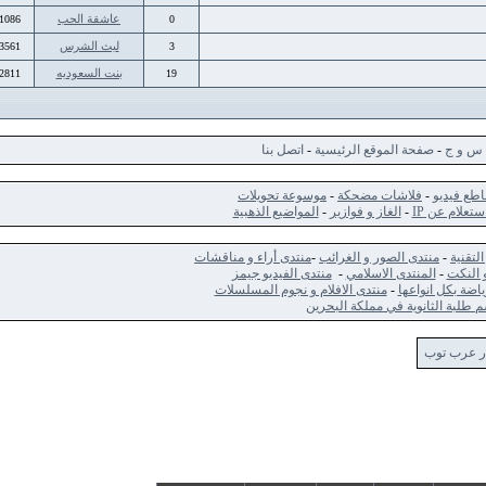
عاشقة الحب
11086
0
ليث الشرس
33561
3
بنت السعوديه
72811
19
ج
-
صفحة الموقع الرئيسية
-
اتصل بنا
ديو
-
فلاشات مضحكة
-
موسوعة تحويلات
 عن IP
-
الغاز و فوازير
-
المواضيع الذهبية
-
منتدى الصور و الغرائب
-
منتدى أراء و مناقشات
ت
-
المنتدى الاسلامي
-
منتدى الفيديو جيمز
كل انواعها
-
منتدى الافلام و نجوم المسلسلات
الثانوية في مملكة البحرين
 توب