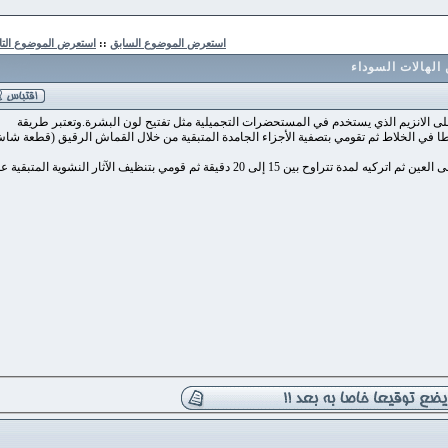
استعرض الموضوع السابق
::
استعرض الموضوع التالي
ات السوداء
لانزيم الذي يستخدم في المستحضرات التجميلية مثل تفتيح لون البشرة.وتعتبر طريقة
 الخلاط ثم تقومي بتصفية الأجزاء الجامدة المتبقية من خلال القماش الرقيق (قطعة شاش)
والسائل، حسب أخبار اليوم، على الجزء المراد أسفل العين مع تسرب العصير إلى العين ثم اتركيه لمدة تتراوح بين 15 إلى 20 دقيقة ثم قومي بتنظيف الآثار النشوية المتبقية على