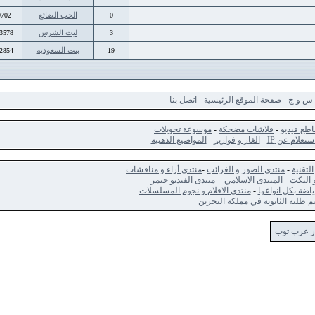
الحب الضائع
9702
0
ليث الشرس
33578
3
بنت السعوديه
72854
19
ج
-
صفحة الموقع الرئيسية
-
اتصل بنا
ديو
-
فلاشات مضحكة
-
موسوعة تحويلات
 عن IP
-
الغاز و فوازير
-
المواضيع الذهبية
-
منتدى الصور و الغرائب
-
منتدى أراء و مناقشات
ت
-
المنتدى الاسلامي
-
منتدى الفيديو جيمز
كل انواعها
-
منتدى الافلام و نجوم المسلسلات
الثانوية في مملكة البحرين
 توب