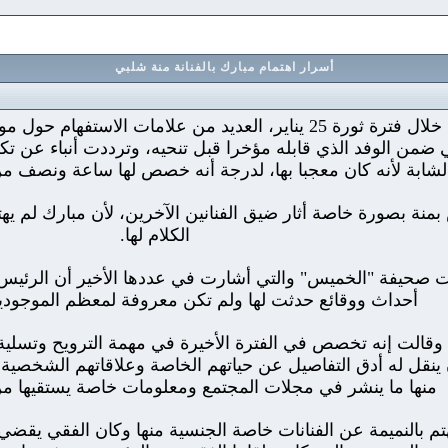
أسرار اهتمام مبارك بالفنانة منة شلبي
أثار اختفاء الفنانة منة شلبي عن الأضواء خلال فترة ثورة 25 يناير
من الوفد الذي قابله مؤخرا قبل تنحيه، وترددت أنباء عن تكل
بة لأنه كان معجبا بها، لدرجة أنه خصص لها ساعة ونصف من 4 ساعات قضاها مع الفناني
ة بصورة خاصة أثار ضيق الفنانين الآخرين، لأن مبارك لم يهت
الكلام لها.
ت صحيفة "الخميس" والتي أشارت في عددها الأخير أن الرئي
أحداث ووقائع حدثت لها ولم تكن معروفة لمعظم الموجودين
ق وقالت إنه تخصص في الفترة الأخيرة في مهمة الترويح وتسلي
ينقل له أدق التفاصيل عن حياتهم الخاصة وعلاقاتهم الشخصية
منها ما ينشر في مجلات المجتمع ومعلومات خاصة يستقيها م