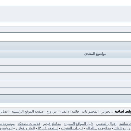
مواضيع المنتدى
ابط اضافية :
الجوائز
-
المجموعات
-
قائمة الاعضاء
-
س و ج
-
صفحة الموقع الرئيسية
-
اتصل ب
ت شاشة
-
احوال الطقس
-
دليل المواقع المميزة
-
مقاطع فيديو
-
فلاشات مضحكة
-
موسوعة تح
براج و الفلك
-
مفاتيح دول العالم
-
ترددات القنوات
-
استعلام عن IP
-
الغاز و فوازير
-
المواضيع 