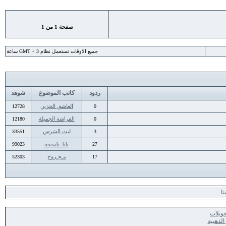
صفحة
1
من
1
جميع الاوقات تستعمل نظام GMT + 3 ساعة
ردود
كاتب الموضوع
شوهد
العاشق الحزين
12728
0
الفراشة الجميلة
12180
0
ليث الشرس
33551
3
99023
musab_bh
27
مـجـروح
52303
17
نا
ويلات
الذهبية