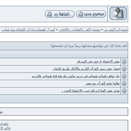
منتديات الشرس
»
منتدى الفن والفنانين والاغاني
»
أسرار اهتمام مبارك بالفنانة منة شلبي
لقد بحثنا لك عن مواضيع مشابهة ربما تريد ان تتصفحها :
بعض الاعضاء بارعون في السرقه
فضل بعض سور القرآن الكريم والأذكار طريق الجنان
حل توقف قنوات شوتايم في دريم بوكس طريقة فتح شوتايم عالدريم
تعالوا نختم القرآن مع بعض
هذي بعض العبارات للترحيب بالاعضاء الجدد ..
رو
خلفيا
عالم الا