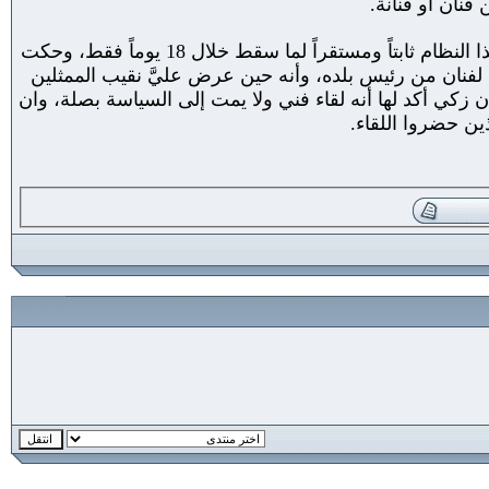
نان أو فنانة.
منة شلبي بدورها نفت تلك الأخبار وأكدت أنها لم تكن يوماً من مؤيدي النظام السابق، وأشارت لو كان هذا النظام ثابتاً ومستقراً لما سقط خلال 18 يوماً فقط، وحكت
م لفنان من رئيس بلده، وأنه حين عرض عليَّ نقيب الممثلين
 زكي أكد لها أنه لقاء فني ولا يمت إلى السياسة بصلة، وان
ين حضروا اللقاء.