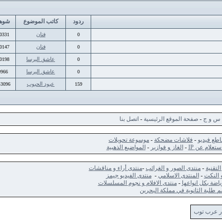
ردود
كاتب الموضوع
شوهد
فنان
10331
0
فنان
10147
0
عاشق البرسا
10198
0
عاشق البرسا
9966
0
عبود الحبوب
443096
159
ج
-
صفحة الموقع الرئيسية
-
اتصل بنا
ديو
-
فلاشات مضحكة
-
موسوعة تحويلات
 عن IP
-
الغاز و فوازير
-
المواضيع الذهبية
-
منتدى الصور و الغرائب
-
منتدى أراء و مناقشات
ت
-
المنتدى الاسلامي
-
منتدى الفيديو جيمز
كل انواعها
-
منتدى الافلام و نجوم المسلسلات
الثانوية في مملكة البحرين
 توب