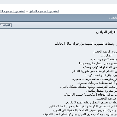
استعرض الموضوع السابق
::
استعرض الموضوع التالي
 الذواقين
ت الشوربه المهمه..وارجو ان تنال اعجابكم
ريمة الخضار
كونات:
م بمقدار ملعقه..
حسب الرغبه)...
 التحضير:
البصل ونقلبه لمدة 3 دقائق..
مزيج..نضيف الماء شيئا فشيئا الى المزيج..
 ومكعب مرق الدجاج ونتركها تغلي لمدة 10دقيقه.