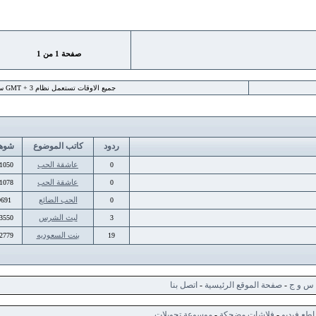
صفحة
1
من
1
جميع الاوقات تستعمل نظام GMT + 3 ساعة
ردود
كاتب الموضوع
شوهد
عاشقة الحب
11050
0
عاشقة الحب
11078
0
الحب الضائع
9691
0
ليث الشرس
33550
3
بنت السعوديه
72779
19
ج
-
صفحة الموقع الرئيسية
-
اتصل بنا
ديو
-
فلاشات مضحكة
-
موسوعة تحويلات