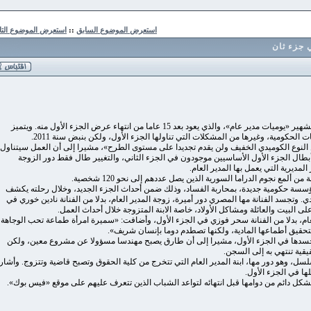
استعرض الموضوع السابق
::
استعرض الموضوع التالي
 ثان
أنهى المخرج السوري زهير قنوع تصوير الجزء الثاني من المسلسل الكوميدي الشهير «يوميات مدير عام»، والذي يعود بعد 15 عاما من انتهاء عرض الجزء الأول منه. ويتميز
ية، وغيرها من المشكلات التي تناولها الجزء الأول، ولكن بنبض سنة 2011.
لكوميدي الخفيف ولن يقدم تجديدا على مستوى الطرح»، مشيرا إلى أن العمل سيتناول
جزء الأول الأساسيين موجودون في الجزء الثاني، والتغيير طال فقط دور الزوجة
ة التي يعمل بها المدير العام.
ة حكومية جديدة، بمحاربة الفساد، وذلك ضمن أحداث الجزء الجديد، وخلال رحلته يكشف
 الفنانة مها المصري دور أميرة، زوجة المدير العام، بدلا من الفنانة نادين خوري في
يت والعائلة ومشاكل الأولاد، خاصة الابنة المتزوجة خلال أحداث العمل.
دلا من الفنانة سحر فوزي في الجزء الأول، وأضافت: «سميرة امرأة طماعة تحب الوجاهة
 أطماعها المادية، ولكنها تصطدم دوما بإنسان شريف».
 في الجزء الأول، مشيرا إلى أن طارق يصبح مهندسا مسؤولا عن مشروع معين، ولكن
نتهي به إلى السجن.
هو دور مها، ابنة المدير العام التي تتخرج من كلية الحقوق وتصبح قاضية وتتزوج. وأشارت
الجزء الأول.
ائم من دوامها قبل انتهائه لتواعد الشباب الذين تتعرف عليهم على موقع «فيس بوك».