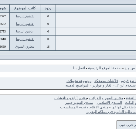
ردود
كاتب الموضوع
شوهد
عاشق البرسا
13327
0
عاشق البرسا
13632
0
عاشق البرسا
12753
0
عاشق البرسا
13618
0
مخاوي الشوق
53669
16
ج
-
صفحة الموقع الرئيسية
-
اتصل بنا
ديو
-
فلاشات مضحكة
-
موسوعة تحويلات
 عن IP
-
الغاز و فوازير
-
المواضيع الذهبية
-
منتدى الصور و الغرائب
-
منتدى أراء و مناقشات
ت
-
المنتدى الاسلامي
-
منتدى الفيديو جيمز
كل انواعها
-
منتدى الافلام و نجوم المسلسلات
الثانوية في مملكة البحرين
 توب