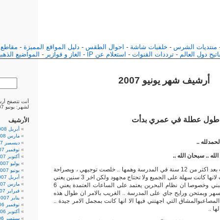
منتديات الشرس
-
خلفيات شاشة
-
احوال الطقس
-
دليل المواقع المميزة
-
مقاطع 
تيح دول العالم
-
ترددات القنوات
-
استعلام عن IP
-
الغاز و فوازير
-
المواضيع الذهبي
أرشيف شهر يونيو 2007
أنت تتصفح أر
لشهر: يونيو 2007.
طول عطلة في عمري بدأت
الأرشيف
أبريل 2008
مارس 2008
لحمدلله ..
ديسمبر 2007
نوفمبر 2007
له .. سبحان الله ..
أكتوبر 2007
يوليو 2007
لاني خلصت بعد اكثر من 12 سنة في المدرسة وهمها .. خلصت توجيهي ، وبصراحة
يونيو 2007
لم اشعر باول 9 سنوات لانها كانت سهلة على الجميع ولا تحتاج مجهود ولكن اخر 3 سنين يعني
أبريل 2007
مارس 2007
الثانوي كله بصراحة اتعبني وخصوصا ان نظام البحرين يعتمد على الساعات العتمدة يعني 6
فبراير 2007
سهر وبمتحن ورايح جاي على المدرسة .. الغريب بالامر ان طوال هذه
يناير 2007
لمصاعبوالمشاق التي اجهتني فيها الا انها كانت بمجمل الامر جيدة ..
نوفمبر 2006
ها ..
أكتوبر 2006
سبتمبر 2006