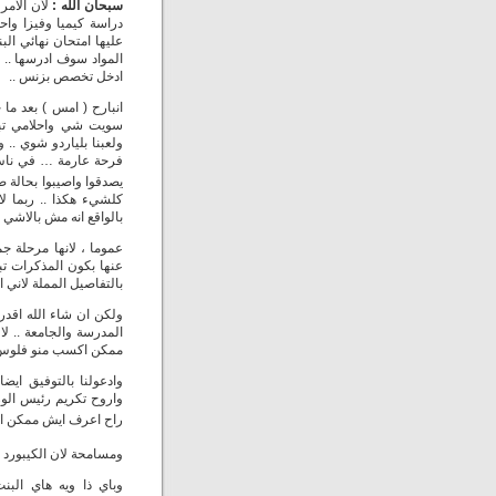
سبحان الله :
لأن الامر
دراسة كيميا وفيزا واح
عليها امتحان نهائي الب
المواد سوف ادرسها .. و
ادخل تخصص بزنس ..
انبارح ( امس ) بعد ما
سويت شي واحلامي تبد
ولعبنا بلياردو شوي ..
فرحة عارمة … في ناس 
يصدقوا واصيبوا بحالة صد
كلشيء هكذا .. ربما ل
بالواقع انه مش بالاشي ال
عموما ، لانها مرحلة ج
عنها بكون المذكرات تب
بالتفاصيل المملة لاني 
ولكن ان شاء الله اقدر
المدرسة والجامعة .. ل
ممكن اكسب منو فلوس عبر
واروح تكريم رئيس الوز
راح اعرف ايش ممكن اس
ومسامحة لان الكيبورد 
وباي ذا ويه هاي الب