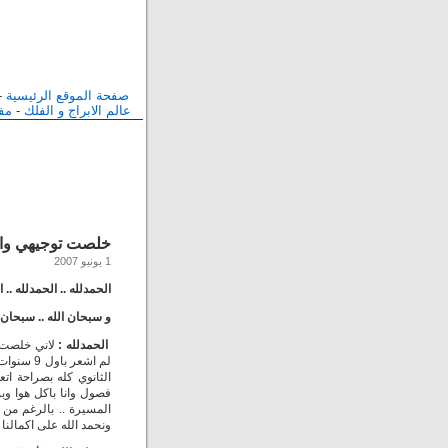
صفحة الموقع الرئيسية
-
عالم الابراج و الفلك
-
مفا
خلصت توجيهي وا
1 يونيو 2007
الحمدلله .. الحمدلله .. ا
و سبحان الله .. سبحان ال
الحمدلله :
فصول وانا باكل هوا وب
المسيرة .. بالرغم من ا
ونحمد الله على اكمالنا ل