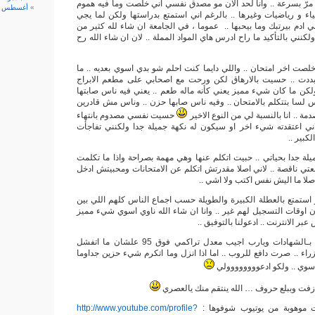
 مرّ بسرعة .. وانا لحد الآن مو مصدق نفسي اني خلصت وما فيه هموم
أغسطس 2006
ياء و رياضيات وغيرها .. بالرغم اني استمتع بدراستها ولكن لما يجي
ني ادم بيرتبك وما بيحبها .. عموما ، في الجامعة ان شاء لله كثير من
لكنني بالتأكيد ما راح ادرس هاي المواد المملة .. لان ان شاء الله رح
 خلصت اخر امتحان .. واللي دايما كنت احلم شو بدي اسوي بعديه .. ما
دت .. حسيت بالارهاق لكن ورحت مع اصحابي على مطعم الابراج
 ولكن ما كان شيء مميز يعني كأنه ماله طعم .. يعني فيه ناس صابتها
لسا بتتكلم بالامتحان .. وفيه ناس صابها حزن .. وناس مش قادرين
مة .. انا بالنسبة لي من النوع الاخير
حسيت نفسي مصدوم بانتهاء
اني اعتقدته شيء اخر او سيكون له نكهة جميلة جدا ولكنني تفاجأت
كبير ..
ميلة جدا بحياتي .. حبيت اتكلم عنها وهي مهمة بصراحة واذا ما تكلمت
عتي ناقصة .. لاني اصلا مقدرتش اتكلم عن الامتحانات ومحبيتش ادخل
اصلا ما اليش نفس اكتب ولا اشي ..
 استمتع بالعطلة الكبيرة والطويلة حسب اجماع الناس كلهم اللي بين
ان اوقات التسجيل لهم غير .. وانا ان شاء الله ناوي اسوي شيء مميز
 الانترنت .. ادعولنا بالتوفيق ..
وادعولنا بالتوفيق ايضا بـالشهادات ويارب اجيب معدل تراكمي فوق 95 علشان ما اتفشل
راء .. صرت دافع للروب .. اما اذا انزل وما اتكرم شيء حزين جداوما
وي .. ولكو ادعوووووووولي
زفت وببلع حروف … الله ينتقم منك يالعصري
نت موهوبة من يوتيوب شوفوها :
http://www.youtube.com/profile?